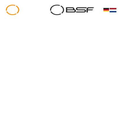
Privacyverklaring
1. Gegevensbescherming in een oogopslag
Algemene opmerkingen